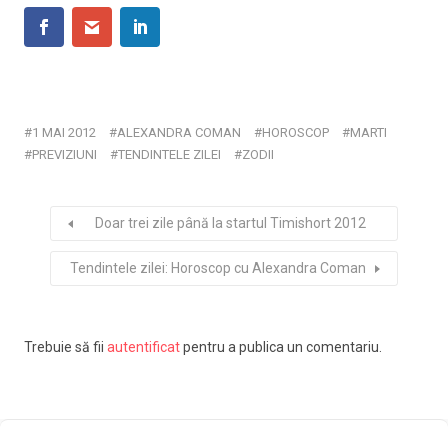
1 MAI 2012
ALEXANDRA COMAN
HOROSCOP
MARTI
PREVIZIUNI
TENDINTELE ZILEI
ZODII
Doar trei zile până la startul Timishort 2012
Tendintele zilei: Horoscop cu Alexandra Coman
Trebuie să fii
autentificat
pentru a publica un comentariu.