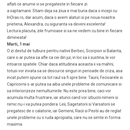
aflati ce anume vi se pregateste in fiecare zi
a saptamanii. Stiam deja sa ziua e mai buna daca o incepi cu
InOras.ro, dar acum, daca o avem alaturi si pe noua noastra
prietena, Alexandra, cu siguranta va deveni excelenta!
Lectura placuta, zile frumoase si sa ne vedem cu bine in fiecare
dimineata!
Marti, 1 mai
O zi destul de tulbure pentru nativii Berbec, Scorpion si Balanta,
care s-ar putea sa afle ca cei din jur, in loc sa ii sustina, le vor
intoarce spatele. Chiar daca atitudinea aceasta ii va mahni,
totusi vor invata sa se descurce singuri in perioade de criza, asa
incat putem spune ca tot raul va fi spre bine. Taurii, Fecioarele si
Capricornii s-ar putea sa aiba unele probleme de comunicare si
sa interiorizeze nemultumirile. Nu este prea bine, caci vor
acumula multa frustrare, iar atunci cand vor izbucni nimeni si
nimic nu-i va putea pondera. Leii, Sagetatorii si Varsatorii se
pregatesc de o calatorie, iar Gemenii, Racii si Pestii au de reglat
unele probleme cu o ruda apropiata, care nu se simte in forma
maxima.