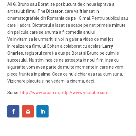
Ali G, Bruno sau Borat, se pot bucura de o noua isprava a
artistului: filmul
The Dictator
, care va fi lansat in
cinematografele din Romania de pe 18 mai. Pentru publicul sau
care il adora, Dictatorul a lasat sa scape pe net primele minute
din pelicula care se anunta a fi comedia anului.
Va invitam sa le urmariti si voi in galeria video de mai jos.
In realizarea filmului Cohen a colaborat cu acelasi
Larry
Charles
, regizorul care i-a dus pe Borat si Bruno pe culmile
succesului. Nu stim inca ce ne asteapta in noul film, insa cu
siguranta vom avea parte de multe momente in care ne vom
pleca fruntea in palma. Ceea ce nu e chiar asa rau cum suna.
Vizionare placuta si ne vedem la cinema, deci.
Surse:
http://www.urban.ro
,
http://www.youtube.com