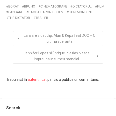
BORAT
BRUNO
CINEMATOGRAFE
DICTATORUL
FILM
LANSARE
SACHA BARON COHEN
STIRI MONDENE
THE DICTATOR
TRAILER
Lansare videoclip: Alan & Kepa feat DOC – O
ultima speranta
Jennifer Lopez si Enrique Iglesias pleaca
impreuna in turneu mondial
Trebuie să fii
autentificat
pentru a publica un comentariu.
Search