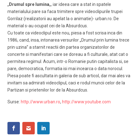
„
Drumul spre lumina
„, iar ideea care a stat in spatele
materialului pare sa faca trimitere spre videoclipurile trupei
Gorrilaz (realizatorii au apelat la o animatie)- urban.ro. De
material s-au ocupat cei de la Absurdcus.
Cu toate ca videoclipul este nou, piesa a fost scrisa inca din
1986, cand, insa, intonarea versurilor „Drumul prin lumina trece
prin uzina” a starnit reactii din partea organizatorilor de
concerte si manifestari care se doreau a fi culturale, atat cat o
permitea regimul. Acum, intr-o Romanie putin capitalista si, se
pare, democratica, formatia isi mai incearca o data norocul.
Piesa poate fi ascultata in galeria de sub articol, dar mai ales va
invitam sa admirati videoclipul, caci e rodul muncii celor de la
Partizan si prietenilor lor de la Absurdcus.
Surse:
http://www.urban.ro
,
http://www.youtube.com