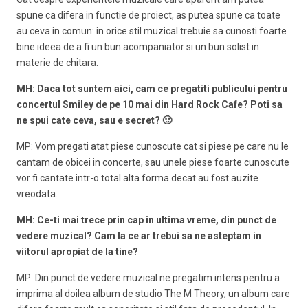
spune ca difera in functie de proiect, as putea spune ca toate
au ceva in comun: in orice stil muzical trebuie sa cunosti foarte
bine ideea de a fi un bun acompaniator si un bun solist in
materie de chitara.
MH: Daca tot suntem aici, cam ce pregatiti publicului pentru
concertul Smiley de pe 10 mai din Hard Rock Cafe? Poti sa
ne spui cate ceva, sau e secret? 🙂
MP: Vom pregati atat piese cunoscute cat si piese pe care nu le
cantam de obicei in concerte, sau unele piese foarte cunoscute
vor fi cantate intr-o total alta forma decat au fost auzite
vreodata.
MH: Ce-ti mai trece prin cap in ultima vreme, din punct de
vedere muzical? Cam la ce ar trebui sa ne asteptam in
viitorul apropiat de la tine?
MP: Din punct de vedere muzical ne pregatim intens pentru a
imprima al doilea album de studio The M Theory, un album care