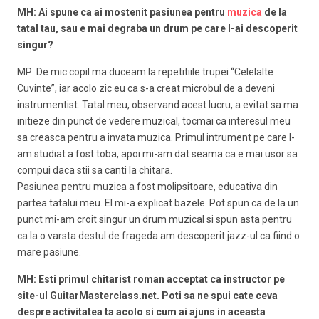
MH: Ai spune ca ai mostenit pasiunea pentru
muzica
de la
tatal tau, sau e mai degraba un drum pe care l-ai descoperit
singur?
MP: De mic copil ma duceam la repetitiile trupei “Celelalte
Cuvinte”, iar acolo zic eu ca s-a creat microbul de a deveni
instrumentist. Tatal meu, observand acest lucru, a evitat sa ma
initieze din punct de vedere muzical, tocmai ca interesul meu
sa creasca pentru a invata muzica. Primul intrument pe care l-
am studiat a fost toba, apoi mi-am dat seama ca e mai usor sa
compui daca stii sa canti la chitara.
Pasiunea pentru muzica a fost molipsitoare, educativa din
partea tatalui meu. El mi-a explicat bazele. Pot spun ca de la un
punct mi-am croit singur un drum muzical si spun asta pentru
ca la o varsta destul de frageda am descoperit jazz-ul ca fiind o
mare pasiune.
MH: Esti primul chitarist roman acceptat ca instructor pe
site-ul GuitarMasterclass.net. Poti sa ne spui cate ceva
despre activitatea ta acolo si cum ai ajuns in aceasta