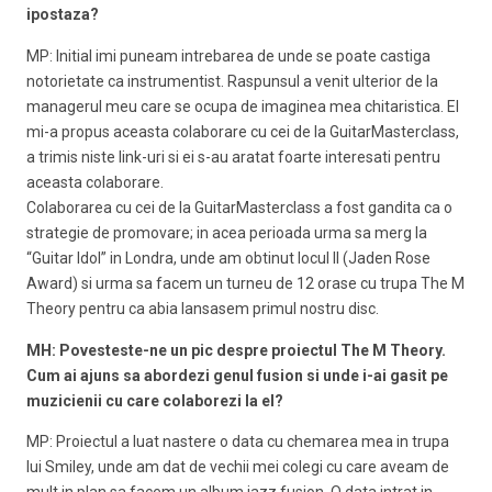
ipostaza?
MP: Initial imi puneam intrebarea de unde se poate castiga
notorietate ca instrumentist. Raspunsul a venit ulterior de la
managerul meu care se ocupa de imaginea mea chitaristica. El
mi-a propus aceasta colaborare cu cei de la GuitarMasterclass,
a trimis niste link-uri si ei s-au aratat foarte interesati pentru
aceasta colaborare.
Colaborarea cu cei de la GuitarMasterclass a fost gandita ca o
strategie de promovare; in acea perioada urma sa merg la
“Guitar Idol” in Londra, unde am obtinut locul II (Jaden Rose
Award) si urma sa facem un turneu de 12 orase cu trupa The M
Theory pentru ca abia lansasem primul nostru disc.
MH: Povesteste-ne un pic despre proiectul The M Theory.
Cum ai ajuns sa abordezi genul fusion si unde i-ai gasit pe
muzicienii cu care colaborezi la el?
MP: Proiectul a luat nastere o data cu chemarea mea in trupa
lui Smiley, unde am dat de vechii mei colegi cu care aveam de