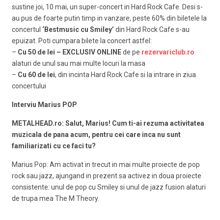
sustine joi, 10 mai, un super-concert in Hard Rock Cafe. Desi s-
au pus de foarte putin timp in vanzare, peste 60% din biletele la
concertul
‘Bestmusic cu Smiley’
din Hard Rock Cafe s-au
epuizat. Poti cumpara bilete la concert astfel:
–
Cu 50 de lei – EXCLUSIV ONLINE
de pe
rezervariclub.ro
alaturi de unul sau mai multe locuri la masa
–
Cu 60 de lei
, din incinta Hard Rock Cafe si la intrare in ziua
concertului
Interviu Marius POP
METALHEAD.ro: Salut, Marius! Cum ti-ai rezuma activitatea
muzicala de pana acum, pentru cei care inca nu sunt
familiarizati cu ce faci tu?
Marius Pop: Am activat in trecut in mai multe proiecte de pop
rock sau jazz, ajungand in prezent sa activez in doua proiecte
consistente: unul de pop cu Smiley si unul de jazz fusion alaturi
de trupa mea The M Theory.