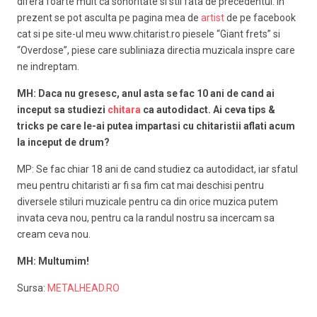
difera foarte mult ca sonoritate si stil fata de precedentul. In
prezent se pot asculta pe pagina mea de
artist
de pe facebook
cat si pe site-ul meu www.chitarist.ro piesele “Giant frets” si
“Overdose”, piese care subliniaza directia muzicala inspre care
ne indreptam.
MH: Daca nu gresesc, anul asta se fac 10 ani de cand ai
inceput sa studiezi
chitara
ca autodidact. Ai ceva tips &
tricks pe care le-ai putea impartasi cu chitaristii aflati acum
la inceput de drum?
MP: Se fac chiar 18 ani de cand studiez ca autodidact, iar sfatul
meu pentru chitaristi ar fi sa fim cat mai deschisi pentru
diversele stiluri muzicale pentru ca din orice muzica putem
invata ceva nou, pentru ca la randul nostru sa incercam sa
cream ceva nou.
MH: Multumim!
Sursa:
METALHEAD.RO