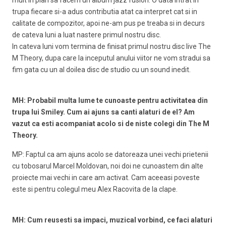
mult in plan sa facem un album jazz fusion. O data intrat in
trupa fiecare si-a adus contributia atat ca interpret cat si in
calitate de compozitor, apoi ne-am pus pe treaba si in decurs
de cateva luni a luat nastere primul nostru disc.
In cateva luni vom termina de finisat primul nostru disc live The
M Theory, dupa care la inceputul anului viitor ne vom stradui sa
fim gata cu un al doilea disc de studio cu un sound inedit.
MH: Probabil multa lume te cunoaste pentru activitatea din
trupa lui Smiley. Cum ai ajuns sa canti alaturi de el? Am
vazut ca esti acompaniat acolo si de niste colegi din The M
Theory.
MP: Faptul ca am ajuns acolo se datoreaza unei vechi prietenii
cu tobosarul Marcel Moldovan, noi doi ne cunoastem din alte
proiecte mai vechi in care am activat. Cam aceeasi poveste
este si pentru colegul meu Alex Racovita de la clape.
MH: Cum reusesti sa impaci, muzical vorbind, ce faci alaturi