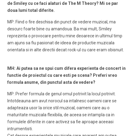
de Smiley cu ce faci alaturi de The M Theory? Mi se par
doua lumi total diferite.
MP: Fiind o fire deschisa din punct de vedere muzical, ma
descurc foarte bine cu amandoua. Ba mai mult, Smiley
reprezinta o provocare pentru mine deoarece in ultimul timp
am ajuns sa fiu pasionat de ideea de productie muzicala
orientata si in alte directii decat rock-ul cu care eram obisnuit.
MH: Ai putea sa ne spui cum difera experienta de concert in
functie de proiectul cu care esti pe scena? Preferi vreo
formula anume, din punctul asta de vedere?
MP: Prefer formula de genul omul potrivit la locul potrivit.
Intotdeauna am avut norocul sa intalnesc oameni care se
adapteaza usor la orice stil muzical, oameni care au o
maturitate muzicala flexibila, de aceea se intampla ca in
formulele diferite in care activez sa fie aproape aceeasi
intrumentisti.
Cat despre experientele muzicale care aparent am putea