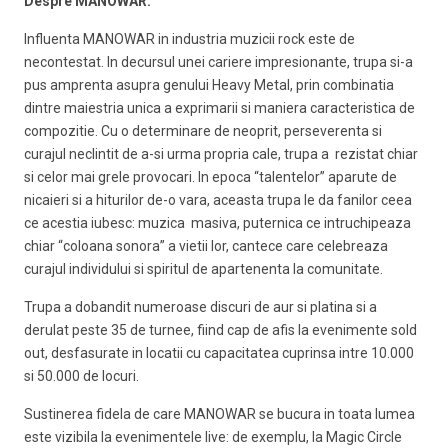
Despre MANOWAR:
Influenta MANOWAR in industria muzicii rock este de
necontestat. In decursul unei cariere impresionante, trupa si-a
pus amprenta asupra genului Heavy Metal, prin combinatia
dintre maiestria unica a exprimarii si maniera caracteristica de
compozitie. Cu o determinare de neoprit, perseverenta si
curajul neclintit de a-si urma propria cale, trupa a rezistat chiar
si celor mai grele provocari. In epoca “talentelor” aparute de
nicaieri si a hiturilor de-o vara, aceasta trupa le da fanilor ceea
ce acestia iubesc: muzica masiva, puternica ce intruchipeaza
chiar “coloana sonora” a vietii lor, cantece care celebreaza
curajul individului si spiritul de apartenenta la comunitate.
Trupa a dobandit numeroase discuri de aur si platina si a
derulat peste 35 de turnee, fiind cap de afis la evenimente sold
out, desfasurate in locatii cu capacitatea cuprinsa intre 10.000
si 50.000 de locuri.
Sustinerea fidela de care MANOWAR se bucura in toata lumea
este vizibila la evenimentele live: de exemplu, la Magic Circle