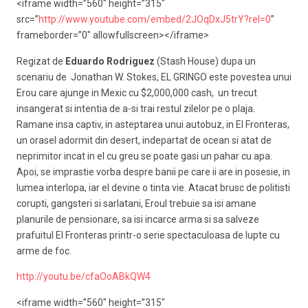
<iframe width=”560″ height=”315″
src=”
http://www.youtube.com/embed/2JOqDxJ5trY?rel=0
”
frameborder=”0″ allowfullscreen></iframe>
Regizat de
Eduardo Rodriguez
(Stash House) dupa un
scenariu de Jonathan W. Stokes, EL GRINGO este povestea unui
Erou care ajunge in Mexic cu $2,000,000 cash, un trecut
insangerat si intentia de a-si trai restul zilelor pe o plaja.
Ramane insa captiv, in asteptarea unui autobuz, in El Fronteras,
un orasel adormit din desert, indepartat de ocean si atat de
neprimitor incat in el cu greu se poate gasi un pahar cu apa.
Apoi, se imprastie vorba despre banii pe care ii are in posesie, in
lumea interlopa, iar el devine o tinta vie. Atacat brusc de politisti
corupti, gangsteri si sarlatani, Eroul trebuie sa isi amane
planurile de pensionare, sa isi incarce arma si sa salveze
prafuitul El Fronteras printr-o serie spectaculoasa de lupte cu
arme de foc.
http://youtu.be/cfaOoABkQW4
<iframe width=”560″ height=”315″