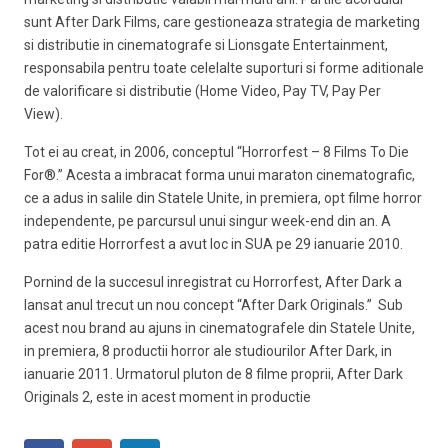
sunt After Dark Films, care gestioneaza strategia de marketing
si distributie in cinematografe si Lionsgate Entertainment,
responsabila pentru toate celelalte suporturi si forme aditionale
de valorificare si distributie (Home Video, Pay TV, Pay Per
View).
Tot ei au creat, in 2006, conceptul “Horrorfest – 8 Films To Die
For®.” Acesta a imbracat forma unui maraton cinematografic,
ce a adus in salile din Statele Unite, in premiera, opt filme horror
independente, pe parcursul unui singur week-end din an. A
patra editie Horrorfest a avut loc in SUA pe 29 ianuarie 2010.
Pornind de la succesul inregistrat cu Horrorfest, After Dark a
lansat anul trecut un nou concept “After Dark Originals.” Sub
acest nou brand au ajuns in cinematografele din Statele Unite,
in premiera, 8 productii horror ale studiourilor After Dark, in
ianuarie 2011. Urmatorul pluton de 8 filme proprii, After Dark
Originals 2, este in acest moment in productie