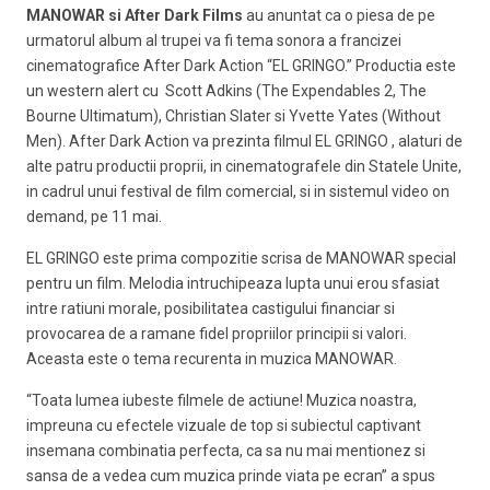
MANOWAR si After Dark Films
au anuntat ca o piesa de pe
urmatorul album al trupei va fi tema sonora a francizei
cinematografice After Dark Action “EL GRINGO.” Productia este
un western alert cu Scott Adkins (The Expendables 2, The
Bourne Ultimatum), Christian Slater si Yvette Yates (Without
Men). After Dark Action va prezinta filmul EL GRINGO , alaturi de
alte patru productii proprii, in cinematografele din Statele Unite,
in cadrul unui festival de film comercial, si in sistemul video on
demand, pe 11 mai.
EL GRINGO este prima compozitie scrisa de MANOWAR special
pentru un film. Melodia intruchipeaza lupta unui erou sfasiat
intre ratiuni morale, posibilitatea castigului financiar si
provocarea de a ramane fidel propriilor principii si valori.
Aceasta este o tema recurenta in muzica MANOWAR.
“Toata lumea iubeste filmele de actiune! Muzica noastra,
impreuna cu efectele vizuale de top si subiectul captivant
insemana combinatia perfecta, ca sa nu mai mentionez si
sansa de a vedea cum muzica prinde viata pe ecran” a spus