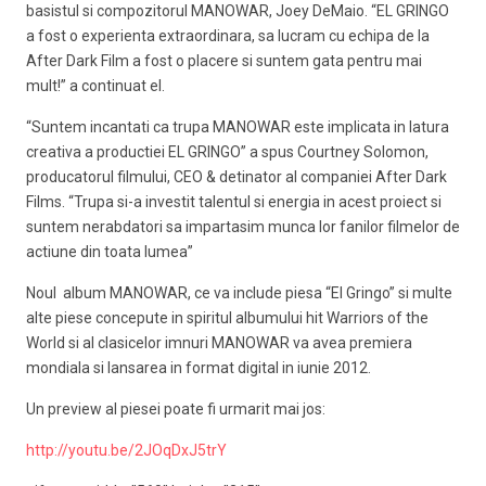
basistul si compozitorul MANOWAR, Joey DeMaio. “EL GRINGO
a fost o experienta extraordinara, sa lucram cu echipa de la
After Dark Film a fost o placere si suntem gata pentru mai
mult!” a continuat el.
“Suntem incantati ca trupa MANOWAR este implicata in latura
creativa a productiei EL GRINGO” a spus Courtney Solomon,
producatorul filmului, CEO & detinator al companiei After Dark
Films. “Trupa si-a investit talentul si energia in acest proiect si
suntem nerabdatori sa impartasim munca lor fanilor filmelor de
actiune din toata lumea”
Noul album MANOWAR, ce va include piesa “El Gringo” si multe
alte piese concepute in spiritul albumului hit Warriors of the
World si al clasicelor imnuri MANOWAR va avea premiera
mondiala si lansarea in format digital in iunie 2012.
Un preview al piesei poate fi urmarit mai jos:
http://youtu.be/2JOqDxJ5trY