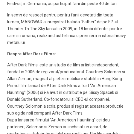
Festival, in Germania, au participat fani din peste 40 de tari.
In semn de respect pentru pentru fanii devotati din toata
lumea, MANOWAR a inregistrat balada “Father” de pe EP-ul
Thunder Tn The Sky lansat in 2009, in 18 limbi diferite, printre
care si romana, realizand astfel inca o premiera in istoria heavy
metalului.
Despre After Dark Films:
After Dark Films, este un studio de film artistic independent,
fondat in 2006 de regizorul/producatorul Courtney Solomon si
Allan Zeman, magnat al pietei imobiliare stabilit in Hong Kong.
Primul film lansat de After Dark Films a fost “An American
Haunting” (2006) si i-a avut in distributie pe: Sissy Spacek si
Donald Sutherland. Co-fondatorul si CEO-ul companiei,
Courtney Solomon a scris, produs si regizat aceasta productie
sub egida noii companii After Dark Films.
Dupa lansarea filmului “An American Haunting” cei dou
parteneri, Solomon si Zeman au incheiat un acord, de
marketing si distributie valabil mai multi ani. Partile acordului