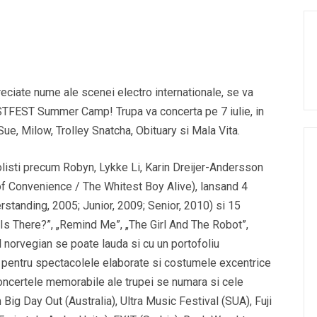
eciate nume ale scenei electro internationale, se va
ESTFEST Summer Camp! Trupa va concerta pe 7 iulie, in
 Sue, Milow, Trolley Snatcha, Obituary si Mala Vita.
listi precum Robyn, Lykke Li, Karin Dreijer-Andersson
of Convenience / The Whitest Boy Alive), lansand 4
standing, 2005; Junior, 2009; Senior, 2010) si 15
 Is There?”, „Remind Me”, „The Girl And The Robot”,
 norvegian se poate lauda si cu un portofoliu
i pentru spectacolele elaborate si costumele excentrice
concertele memorabile ale trupei se numara si cele
 Big Day Out (Australia), Ultra Music Festival (SUA), Fuji