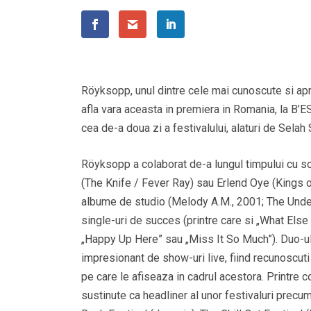
Röyksopp, unul dintre cele mai cunoscute si apr
afla vara aceasta in premiera in Romania, la B’
cea de-a doua zi a festivalului, alaturi de Selah
Röyksopp a colaborat de-a lungul timpului cu so
(The Knife / Fever Ray) sau Erlend Oye (Kings 
albume de studio (Melody A.M., 2001; The Under
single-uri de succes (printre care si „What Else
„Happy Up Here” sau „Miss It So Much”). Duo-ul
impresionant de show-uri live, fiind recunoscut
pe care le afiseaza in cadrul acestora. Printre 
sustinute ca headliner al unor festivaluri precum