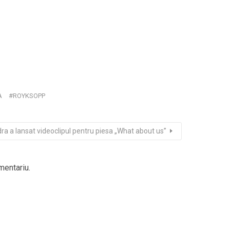
A
ROYKSOPP
ra a lansat videoclipul pentru piesa „What about us”
mentariu.