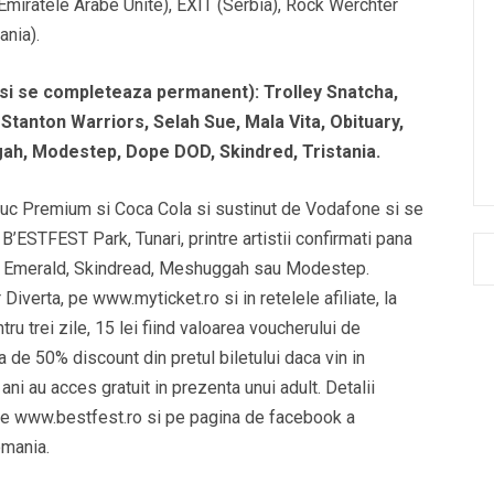
(Emiratele Arabe Unite), EXIT (Serbia), Rock Werchter
ania).
 si se completeaza permanent): Trolley Snatcha,
tanton Warriors, Selah Sue, Mala Vita, Obituary,
ah, Modestep, Dope DOD, Skindred, Tristania.
c Premium si Coca Cola si sustinut de Vodafone si se
l B’ESTFEST Park, Tunari, printre artistii confirmati pana
ro Emerald, Skindread, Meshuggah sau Modestep.
Diverta, pe www.myticket.ro si in retelele afiliate, la
tru trei zile, 15 lei fiind valoarea voucherului de
 de 50% discount din pretul biletului daca vin in
ani au acces gratuit in prezenta unui adult. Detalii
pe www.bestfest.ro si pe pagina de facebook a
omania.