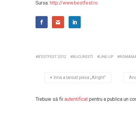
Sursa:
http://www.bestfest.ro
B'ESTFEST 2012
BUCURESTI
LINE-UP
ROMANI
Inna a lansat piesa „Alright”
And
Trebuie să fii
autentificat
pentru a publica un co