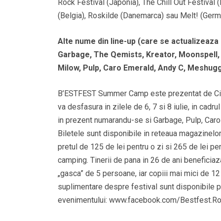
Rock Festival (Japonia), The Chill Out Festival 
(Belgia), Roskilde (Danemarca) sau Melt! (Germ
Alte nume din line-up (care se actualizeaza
Garbage, The Qemists, Kreator, Moonspell, S
Milow, Pulp, Caro Emerald, Andy C, Meshugg
B’ESTFEST Summer Camp este prezentat de Ciu
va desfasura in zilele de 6, 7 si 8 iulie, in cadru
in prezent numarandu-se si Garbage, Pulp, Ca
Biletele sunt disponibile in reteaua magazinelor 
pretul de 125 de lei pentru o zi si 265 de lei pen
camping. Tinerii de pana in 26 de ani beneficiaza
„gasca” de 5 persoane, iar copiii mai mici de 12 
suplimentare despre festival sunt disponibile 
evenimentului: www.facebook.com/Bestfest.R