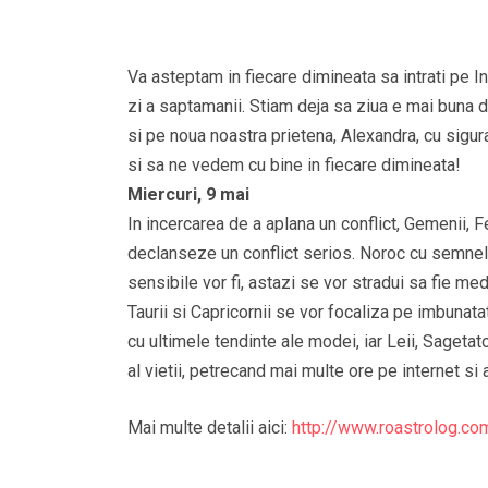
Va asteptam in fiecare dimineata sa intrati pe In
zi a saptamanii. Stiam deja sa ziua e mai buna d
si pe noua noastra prietena, Alexandra, cu sigu
si sa ne vedem cu bine in fiecare dimineata!
Miercuri, 9 mai
In incercarea de a aplana un conflict, Gemenii, 
declanseze un conflict serios. Noroc cu semnele d
sensibile vor fi, astazi se vor stradui sa fie media
Taurii si Capricornii se vor focaliza pe imbunata
cu ultimele tendinte ale modei, iar Leii, Sagetat
al vietii, petrecand mai multe ore pe internet si
Mai multe detalii aici:
http://www.roastrolog.co