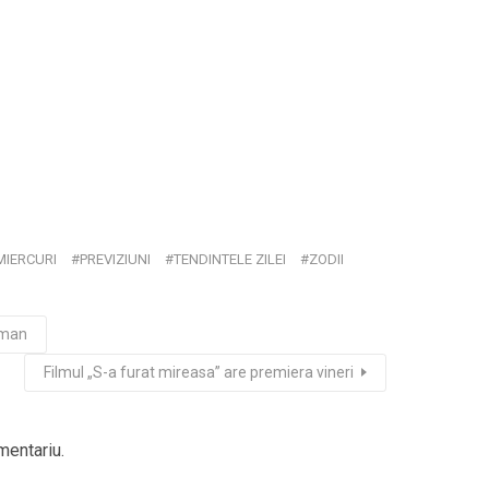
MIERCURI
PREVIZIUNI
TENDINTELE ZILEI
ZODII
oman
Filmul „S-a furat mireasa” are premiera vineri
mentariu.