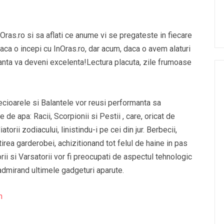
Oras.ro si sa aflati ce anume vi se pregateste in fiecare
aca o incepi cu InOras.ro, dar acum, daca o avem alaturi
ranta va deveni excelenta!Lectura placuta, zile frumoase
Fecioarele si Balantele vor reusi performanta sa
e apa: Racii, Scorpionii si Pestii , care, oricat de
torii zodiacului, linistindu-i pe cei din jur. Berbecii,
tirea garderobei, achizitionand tot felul de haine in pas
orii si Varsatorii vor fi preocupati de aspectul tehnologic
 admirand ultimele gadgeturi aparute.
m